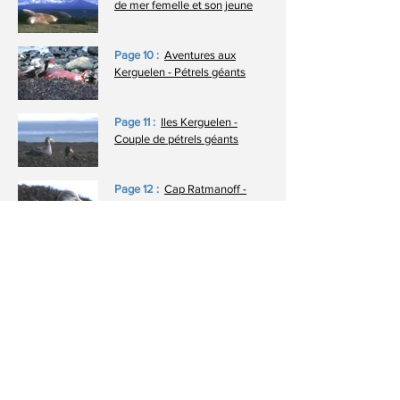
de mer femelle et son jeune
Page 10 :
Aventures aux
Kerguelen - Pétrels géants
Page 11 :
Iles Kerguelen -
Couple de pétrels géants
Page 12 :
Cap Ratmanoff -
Pétrel géant sur son nid
Page 13 :
Iles Kerguelen -
Jeune éléphant de mer sevré
Page 14 :
Port-aux-Français -
Eléphant de mer
Page 15 :
Goélands