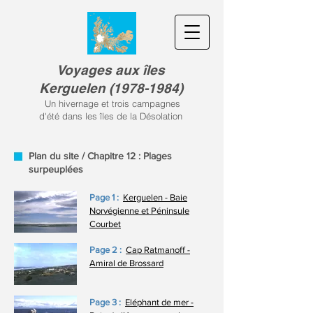
Voyages aux îles
Kerguele
n
(
1978-1984)
Un hivernage et trois campagnes
d'été dans les îles de la Désolation
Plan du site / Chapitre 12 : Plages
surpeuplées
Page 1 :
Kerguelen - Baie
Norvégienne et Péninsule
Courbet
Page 2 :
Cap Ratmanoff -
Amiral de Brossard
Page 3 :
Eléphant de mer -