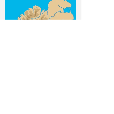
<
>
Page 9/15
Contact
Plan du site
Livre d'or
Mentions légales
Cookies - Confidentialité