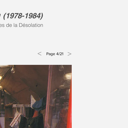
n
(
1978-1984)
es de la Désolation
<
>
Page 4/21