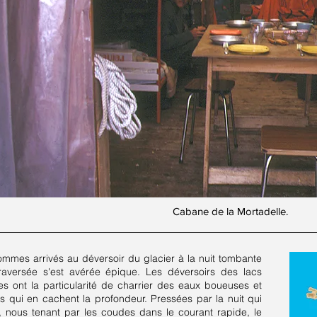
Cabane de la Mortadelle.
mmes arrivés au déversoir du glacier à la nuit tombante
raversée s'est avérée épique. Les déversoirs des lacs
res ont la particularité de charrier des eaux boueuses et
 qui en cachent la profondeur. Pressées par la nuit qui
, nous tenant par les coudes dans le courant rapide, le