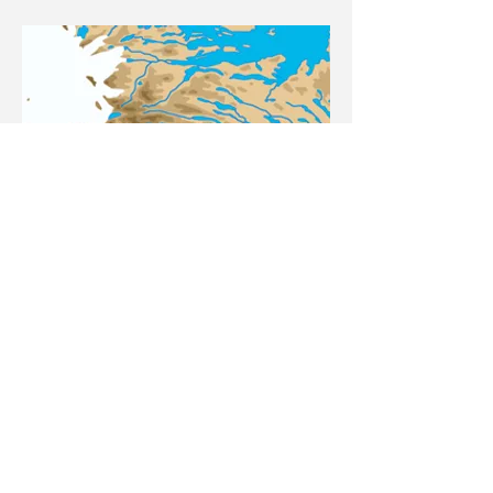
<
>
Page 7/25
Contact
Plan du site
Livre d'or