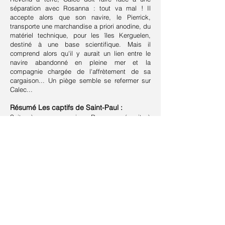
séparation avec Rosanna : tout va mal ! Il
accepte alors que son navire, le Pierrick,
transporte une marchandise a priori anodine, du
matériel technique, pour les îles Kerguelen,
destiné à une base scientifique. Mais il
comprend alors qu'il y aurait un lien entre le
navire abandonné en pleine mer et la
compagnie chargée de l'affrètement de sa
cargaison... Un piège semble se refermer sur
Calec...
Résumé Les captifs de Saint-Paul :
Suite à son agression, Rosanna réussit à
s'échapper après avoir assommé son
agresseur, un riche armateur véreux. Pour Yann
et son équipage, les événements se
compliquent : son cargo, comme d'autres
auparavant, est victime d'une attaque
organisée par un ancien officier allemand, une
vieille connaissance de Calec, à partir d'un U-
Boat. Le piège se referme sur eux et ils sont
amenés et retenus prisonniers sur l'île isolée de
Saint-Paul, en plein océan....