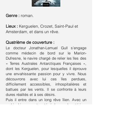
Genre :
roman.
Lieux :
Kerguelen, Crozet, Saint-Paul et
Amsterdam, et dans un rêve.
Quatrième de couverture :
Le docteur Jonathan-Lemuel Gull s’engage
comme médecin de bord sur le Marion-
Dufresne, le navire chargé de relier les îles des
« Terres Australes Antarctiques Françaises »,
dont les Kerguelen, pour lesquelles il éprouve
une envahissante passion pour y vivre. Nous
découvrons avec lui ces îles perdues,
difficilement accessibles, inhospitalières et
battues par les vents. Il se confronte à leurs
dures réalités et à ses désirs.
Puis il entre dans un long rêve îlien. Avec un
archipel inconnu et protégé du monde extérieur,
en totale autarcie. En très lointain lien avec son
roman préféré, son héros, Gulliver, et son
illustre auteur, Jonathan Swift.