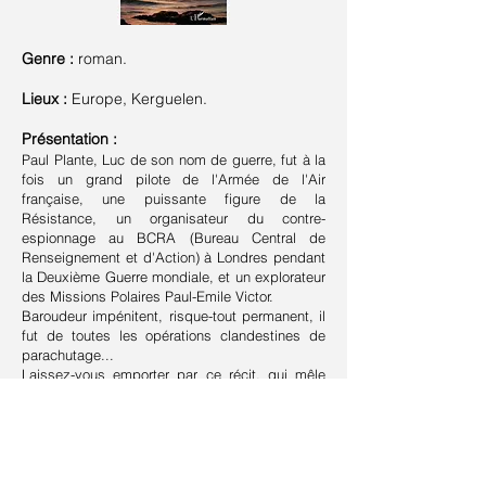
Genre :
roman.
Lieux :
Europe, Kerguelen.
Présentation :
Paul Plante, Luc de son nom de guerre, fut à la
fois un grand pilote de l'Armée de l'Air
française, une puissante figure de la
Résistance, un organisateur du contre-
espionnage au BCRA (Bureau Central de
Renseignement et d'Action) à Londres pendant
la Deuxième Guerre mondiale, et un explorateur
des Missions Polaires Paul-Emile Victor.
Baroudeur impénitent, risque-tout permanent, il
fut de toutes les opérations clandestines de
parachutage...
Laissez-vous emporter par ce récit, qui mêle
exploits guerriers, sensualité, satire, entrechoc
des pouvoirs, ainsi que pièges, peine et
douleur.
Suivant >
< Précédent