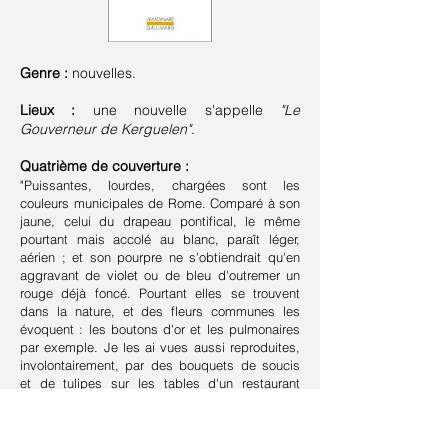
Genre :
nouvelles.
Lieux :
une nouvelle s'appelle
"Le
Gouverneur de Kerguelen"
.
Quatrième de couverture :
"Puissantes, lourdes, chargées sont les
couleurs municipales de Rome. Comparé à son
jaune, celui du drapeau pontifical, le même
pourtant mais accolé au blanc, paraît léger,
aérien ; et son pourpre ne s'obtiendrait qu'en
aggravant de violet ou de bleu d'outremer un
rouge déjà foncé. Pourtant elles se trouvent
dans la nature, et des fleurs communes les
évoquent : les boutons d'or et les pulmonaires
par exemple. Je les ai vues aussi reproduites,
involontairement, par des bouquets de soucis
et de tulipes sur les tables d'un restaurant
parisien.
Je suis très attentif à ces rencontres fortuites
des deux couleurs de Rome. Elles me