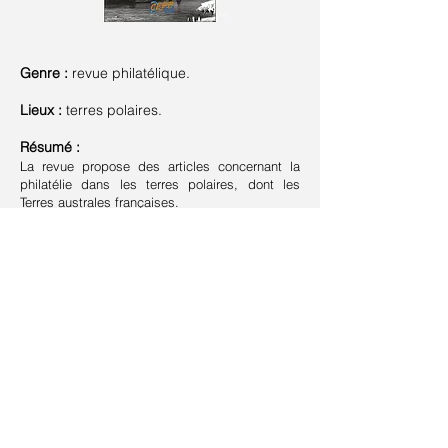
Genre :
revue philatélique.
Lieux :
terres polaires.
Résumé :
La revue propose des articles concernant la
philatélie dans les terres polaires, dont les
Terres australes françaises.
Suivant >
< Précédent
Retour à la liste
Contact
Plan du site
Livre d'or
Mentions légales
Cookies - Confidentialité