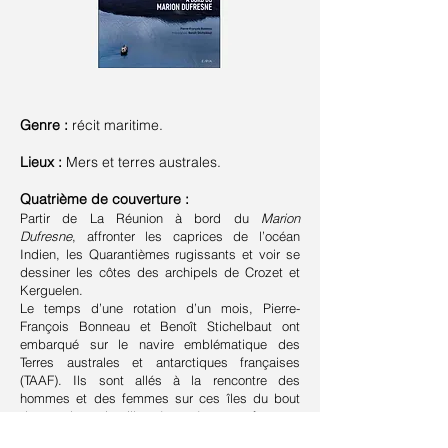
Genre :
récit maritime.
Lieux :
Mers et terres australes.
Quatrième de couverture :
Partir de La Réunion à bord du
Marion
Dufresne
, affronter les caprices de l’océan
Indien, les Quarantièmes rugissants et voir se
dessiner les côtes des archipels de Crozet et
Kerguelen.
Le temps d’une rotation d’un mois, Pierre-
François Bonneau et Benoît Stichelbaut ont
embarqué sur le navire emblématique des
Terres australes et antarctiques françaises
(TAAF). Ils sont allés à la rencontre des
hommes et des femmes sur ces îles du bout
du monde, qui veillent à protéger une faune et
une flore rares et fragiles et qui apprennent à