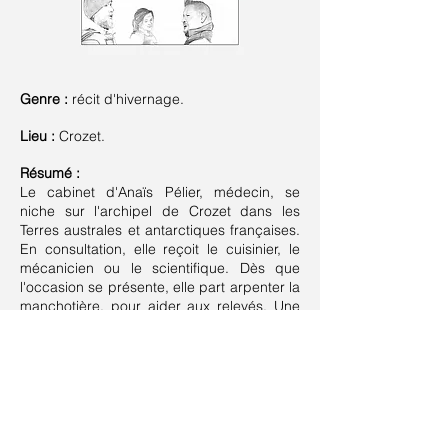
Genre :
récit d'hivernage.
Lieu :
Crozet.
Résumé :
Le cabinet d'Anaïs Pélier, médecin, se
niche sur l'archipel de Crozet dans les
Terres australes et antarctiques françaises.
En consultation, elle reçoit le cuisinier, le
mécanicien ou le scientifique. Dès que
l'occasion se présente, elle part arpenter la
manchotière, pour aider aux relevés. Une
bouffée d'oxygène salutaire dans un
quotidien en vase clos.
Suivant >
< Précédent
Retour à la liste