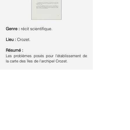
Genre :
récit scientifique.
Lieu :
Crozet.
Résumé :
Les problèmes posés pour l'établissement de
la carte des îles de l'archipel Crozet.
>
Lire / Télécharger
Suivant >
< Précédent
Retour à la liste
Contact
Plan du site
Livre d'or