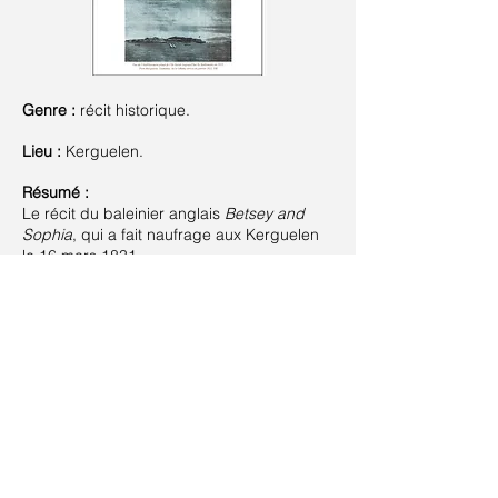
Genre :
récit historique.
Lieu :
Kerguelen.
Résumé :
Le récit du baleinier anglais
Betsey and
Sophia
, qui a fait naufrage aux Kerguelen
le 16 mars 1831.
Suivant >
< Précédent
Retour à la liste
Contact
Plan du site
Livre d'or
Mentions légales