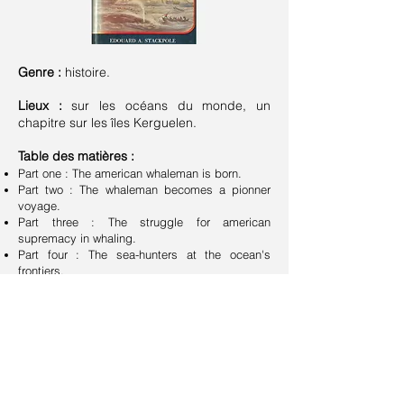
Genre :
histoire.
Lieux :
sur les océans du monde, un
chapitre sur les îles Kerguelen.
Table des matières :
Part one : The american whaleman is born.
Part two : The whaleman becomes a pionner
voyage.
Part three : The struggle for american
supremacy in whaling.
Part four : The sea-hunters at the ocean's
frontiers.
Part five : The american whaleman becomes a
pathfinder in the great ocean.
Suivant >
< Précédent
Retour à la liste