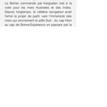
Le Berrier commandé par Kerguelen met à la
voile pour les mers Australes et des Indes.
Depuis longtemps, le célèbre navigateur avait
formé le projet de partir vers l'im­mensité des
mers qui environnent le pôle Sud - du cap Horn
au cap de Bonne-Espérance en passant par la
Nouvelle-Hollande (Australie) - et de découvrir
ces terres. Un nouveau voyage s'ensuivra.
Cet ouvrage est la réunion de deux livres
publiés respectivement en 1771 et en 1782,
constitué d'extraits de ses journaux de bord,
accompagné d'un glossaire et d'observations
sur Madagascar, de recommandations sur les
vaisseaux de guerre et la marine.
Suivant >
< Précédent
Retour à la liste
Contact
Plan du site
Livre d'or