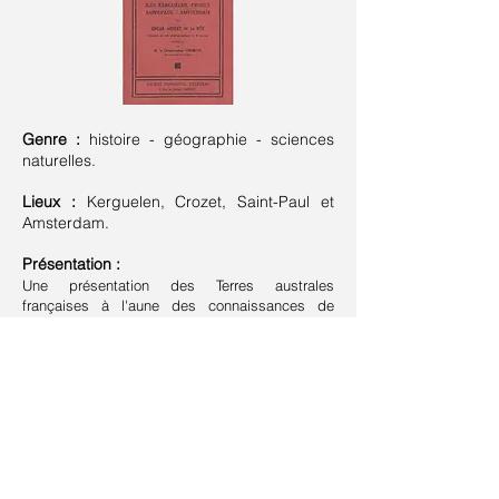
Genre :
histoire - géographie - sciences
naturelles.
Lieux :
Kerguelen, Crozet, Saint-Paul et
Amsterdam.
Présentation :
Une présentation des Terres australes
françaises à l'aune des connaissances de
l'époque, par un des meilleurs connaisseurs du
territoire.
Suivant >
< Précédent
Retour à la liste
Contact