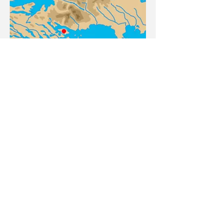
<
>
Page 9/11
Contact
Plan du site
Livre d'or
Mentions légales
Cookies - Confidentialité